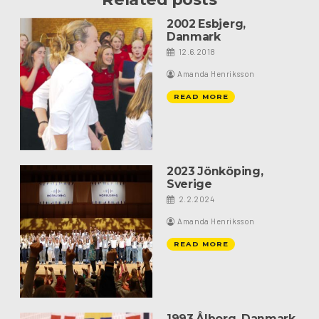
2002 Esbjerg,
Danmark
12.6.2018
Amanda Henriksson
READ MORE
2023 Jönköping,
Sverige
2.2.2024
Amanda Henriksson
READ MORE
1993 Ålborg, Danmark