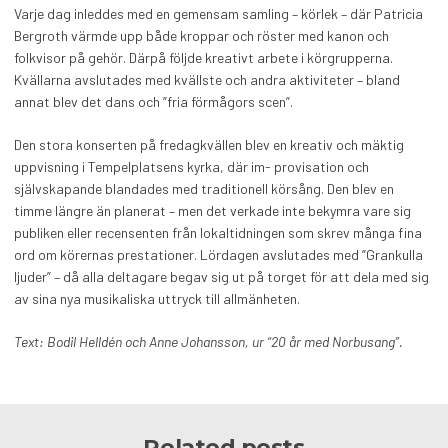
Varje dag inleddes med en gemensam samling – körlek – där Patricia
Bergroth värmde upp både kroppar och röster med kanon och
folkvisor på gehör. Därpå följde kreativt arbete i körgrupperna.
Kvällarna avslutades med kvällste och andra aktiviteter – bland
annat blev det dans och ”fria förmågors scen”.
Den stora konserten på fredagkvällen blev en kreativ och mäktig
uppvisning i Tempelplatsens kyrka, där im- provisation och
självskapande blandades med traditionell körsång. Den blev en
timme längre än planerat – men det verkade inte bekymra vare sig
publiken eller recensenten från lokaltidningen som skrev många fina
ord om körernas prestationer. Lördagen avslutades med ”Grankulla
ljuder” – då alla deltagare begav sig ut på torget för att dela med sig
av sina nya musikaliska uttryck till allmänheten.
Text: Bodil Helldén och Anne Johansson, ur “20 år med Norbusang”.
Related posts