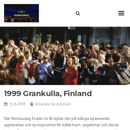
Search
Sho
Prim
this
Men
site
1999 Grankulla, Finland
12.6.2018
Amanda Henriksson
När Norbusang firade tio år bjöds det på många spännande
upplevelser och ny inspiration för både barn, ungdomar och deras