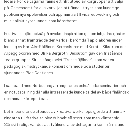
ledare. För deltagarna fanns ett rikt utbud av körgrupper att välja
på. Gemensamt för alla var viljan att finna uttryck som kunde ge
publiken nya upplevelser och uppmuntra till vidareutveckling och
musikaliskt nytänkande inom körarbetet.
Festivalen bjöd också på mycket inspiration genom inbjudna gäster –
bland annat framträdde den världs- berömda Tapiolakören under
ledning av Kari Ala-Pöllänen, Serenakören med Kerstin Sikström och
Arpeggiokören med Ulrika Bergroth. Dessutom gav den fristående
teatergruppen Sirius sångspelet ”Trenne Djäknar”, som var en
pedagogisk medryckande konsert om medeltida studenter
sjungandes Piae Cantiones.
I samband med Norbusang arrangerades också ledarseminarier och
en notutställning där alla intresserade kunde ta del av både finländsk
och annan körrepertoar.
Det imponerande utbudet av kreativa workshops gjorde att anmäl-
ningarna till festivalen blev dubbelt så stort som man väntat sig.
Särskilt roligt var det att tvåhundra av deltagarna kom från Island.