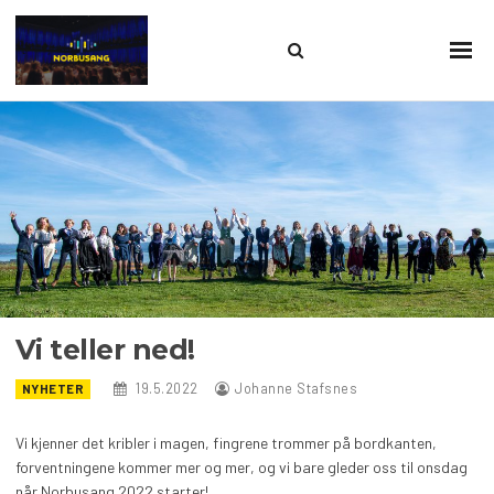
Search
Sho
Prim
this
Men
site
Vi teller ned!
19.5.2022
Johanne Stafsnes
NYHETER
Vi kjenner det kribler i magen, fingrene trommer på bordkanten,
forventningene kommer mer og mer, og vi bare gleder oss til onsdag
når Norbusang 2022 starter!