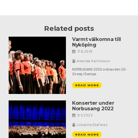
Related posts
Varmt välkomna till
Nyköping
17.6.2019
Amanda Henriksson
NORBUSANG 2020 ordnas den 20-
24 maj i Sverige.
READ MORE
Konserter under
Norbusang 2022
9.5.2022
Johanne Stafsnes
READ MORE