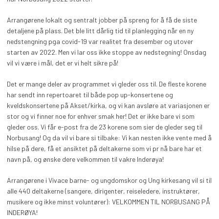
Arrangørene lokalt og sentralt jobber på spreng for å få de siste
detaljene på plass. Det ble litt dårlig tid til planlegging når en ny
nedstengning pga covid-19 var realitet fra desember og utover
starten av 2022. Men vi lar oss ikke stoppe av nedstegning! Onsdag
vil vi være i mål, det er vi helt sikre på!
Det er mange deler av programmet vi gleder oss til. De fleste korene
har sendt inn repertoaret til både pop up-konsertene og
kveldskonsertene på Akset/kirka, og vi kan avsløre at variasjonen er
stor og vi finner noe for enhver smak her! Det er ikke bare vi som
gleder oss. Vi får e-post fra de 23 korene som sier de gleder seg til
Norbusang! Og da vil vi bare si tilbake: Vi kan nesten ikke vente med å
hilse på dere, få et ansiktet på deltakerne som vi pr nå bare har et
navn på, og ønske dere velkommen til vakre Inderøya!
Arrangørene i Vivace barne- og ungdomskor og Ung kirkesang vil si til
alle 440 deltakerne (sangere, dirigenter, reiseledere, instruktører,
musikere og ikke minst voluntører): VELKOMMEN TIL NORBUSANG PÅ
INDERØYA!