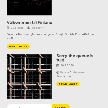
Välkommen till Finland
24.5.2018
iWebben.fi
Följande Norbusangfestival arrangeras i Borgå (Finnish: Porvoo) 5-9 juni
2019.
READ MORE
Sorry, the queue is
full!
20.1.2020
Helena Andersson
Bromander
READ MORE
Search